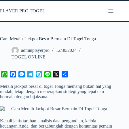
Skip
to
PLAYER PRO TOGEL
content
Cara Meraih Jackpot Besar Bermain Di Togel Tonga
adminplayerpro
12/30/2024
TOGEL ONLINE
W
F
M
T
S
L
X
S
h
a
e
e
k
i
h
Meraih jackpot besar di togel Tonga memang bukan hal yang
a
c
s
l
y
n
a
mudah, tetapi dengan menerapkan strategi yang tepat dan
t
e
s
e
p
e
r
bermain dengan bijaksana.
s
b
e
g
e
e
A
o
n
r
p
o
g
a
p
k
e
m
Kenali jenis taruhan, analisis data pengundian, kelola
r
keuangan Anda, dan bergabunglah dengan komunitas pemain