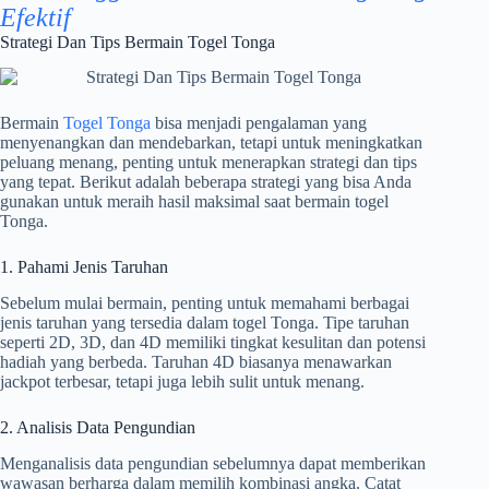
Efektif
Strategi Dan Tips Bermain Togel Tonga
Bermain
Togel Tonga
bisa menjadi pengalaman yang
menyenangkan dan mendebarkan, tetapi untuk meningkatkan
peluang menang, penting untuk menerapkan strategi dan tips
yang tepat. Berikut adalah beberapa strategi yang bisa Anda
gunakan untuk meraih hasil maksimal saat bermain togel
Tonga.
1. Pahami Jenis Taruhan
Sebelum mulai bermain, penting untuk memahami berbagai
jenis taruhan yang tersedia dalam togel Tonga. Tipe taruhan
seperti 2D, 3D, dan 4D memiliki tingkat kesulitan dan potensi
hadiah yang berbeda. Taruhan 4D biasanya menawarkan
jackpot terbesar, tetapi juga lebih sulit untuk menang.
2. Analisis Data Pengundian
Menganalisis data pengundian sebelumnya dapat memberikan
wawasan berharga dalam memilih kombinasi angka. Catat