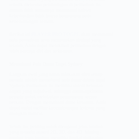
tertarik mencoba peruntungan di permainan ini,
namun tidak semuanya memahami bahwa
keberhasilan tidak hanya bergantung pada
keberuntungan semata.
Berikut ini
PLAYER PRO TOGEL
akan memahami
pola permainan serta menerapkan strategi yang
terarah, Anda dapat menikmati permainan dengan
lebih percaya diri dan terkontrol.
Memahami Pola Dasar Togel Sydney
Langkah awal yang harus dilakukan oleh setiap
pemain adalah memahami pola dasar dalam togel
Sydney. Permainan ini memiliki sistem keluaran
angka yang terjadwal, sehingga memungkinkan
pemain untuk melakukan pengamatan secara
berkala. Dengan memahami ritme keluaran, Anda
dapat mulai melihat kecenderungan tertentu yang
mungkin muncul.
Selain itu, penting untuk mengenal jenis taruhan
yang tersedia seperti 2D, 3D, dan 4D. Masing-
masing jenis taruhan memiliki tingkat risiko dan