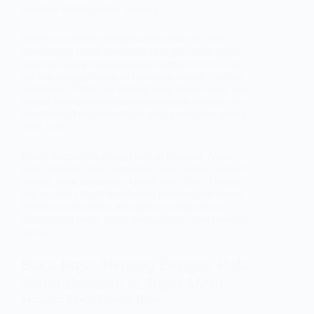
gunakan dalam jangka panjang.
Beberapa pemain menggunakan pola dari hasil
sebelumnya untuk menentukan angka berikutnya.
Ada juga yang memanfaatkan rumus tertentu atau
bahkan menggabungkan beberapa metode analisis
sederhana. Tidak ada strategi yang benar-benar pasti,
namun konsistensi dalam menerapkan strategi akan
membantu Anda memahami pola permainan secara
lebih baik.
Kunci utama dari strategi adalah evaluasi. Anda
perlu mencatat hasil permainan dan melihat apakah
strategi yang digunakan efektif atau tidak. Dengan
begitu, Anda dapat melakukan penyesuaian secara
bertahap tanpa harus mengganti strategi secara
drastis yang justru dapat mengganggu pola bermain
Anda.
Baca Juga:
Menang Dengan Pola
Stabil Bermain di Togel Mesir
Mengatur Modal Dengan Bijak