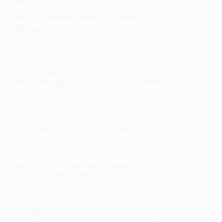
tersebut justru berpotensi memperbesar kerugian.
Dengan pengelolaan yang baik, pemain dapat
menjaga kestabilan finansial dan bermain dengan
lebih tenang.
Menghindari Pola Bermain Emosional
Bermain dengan emosi adalah salah satu kesalahan
terbesar yang sering dilakukan pemain togel. Ketika
emosi mengambil alih, keputusan yang diambil
cenderung tidak rasional dan berisiko tinggi. Oleh
karena itu, penting untuk menjaga kestabilan emosi
selama bermain.
Kekalahan seringkali menjadi pemicu utama
munculnya emosi negatif. Banyak pemain yang
mencoba membalas kekalahan dengan cara
meningkatkan taruhan tanpa perhitungan yang
matang. Hal ini justru dapat memperburuk situasi
dan menyebabkan kerugian yang lebih besar. Oleh
karena itu, penting untuk tetap tenang dan tidak
terbawa perasaan.
Sebaliknya, kemenangan juga bisa memicu emosi