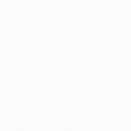
analisis tepat meningkatkan peluang menang stabil.
s
b
e
g
e
e
A
o
n
r
p
o
g
a
p
k
e
m
r
Bermain togel Nepal tidak hanya soal
keberuntungan, tetapi juga tentang bagaimana
menciptakan kenyamanan dan konsistensi dalam
setiap langkah yang diambil. Banyak pemain gagal
bukan karena kurang beruntung, melainkan karena
tidak memiliki pola bermain yang jelas dan terarah.
Berikut ini,
PLAYER PRO TOGEL
akan
memahami bagaimana membangun strategi yang
tidak hanya efektif, tetapi juga membuat proses
bermain menjadi lebih santai dan terkendali.
Pahami Sistem dan Pola Togel Nepal
Langkah pertama untuk bermain dengan nyaman
adalah memahami sistem dasar togel Nepal secara
menyeluruh. Setiap pasaran memiliki mekanisme
tersendiri, termasuk cara pengundian dan pola
keluaran angka. Dengan memahami hal ini, pemain