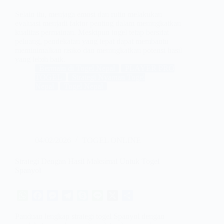
Selain itu, menjaga emosi dan rutin melakukan
evaluasi menjadi faktor penting dalam meningkatkan
kualitas permainan. Meskipun togel tetap bersifat
peluang, pendekatan yang tepat dapat membantu
meminimalkan risiko dan meningkatkan potensi hasil
yang lebih baik.
Bermain di Togel Nepal
PLAYER PRO
TOGEL
Strategi Nyaman Togel
Nepal
Togel Nepal
04/02/2026
TOGEL ONLINE
Strategi Dengan Hasil Maksimal Untuk Togel
Spanyol
W
F
M
T
S
L
X
S
h
a
e
e
k
i
h
Panduan lengkap strategi togel Spanyol dengan
a
c
s
l
y
n
a