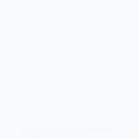
tetap objektif dalam menilai performa mereka.
Dengan mengetahui apa yang berhasil dan apa yang
perlu diperbaiki, pemain dapat terus meningkatkan
kualitas permainan. Kombinasi antara konsistensi
dan evaluasi akan memberikan hasil yang lebih stabil
dalam jangka panjang.
Kesimpulan
Menerapkan strategi dalam togel
Spanyol
membutuhkan kesabaran, disiplin, dan pendekatan
yang rasional. Dengan memahami pola permainan,
memanfaatkan data statistik, serta mengelola modal
dengan baik, pemain dapat meningkatkan peluang
mereka secara signifikan.
Selain itu, menjaga emosi dan tetap konsisten dalam
menjalankan strategi menjadi faktor penting yang
tidak boleh diabaikan. Pada akhirnya, togel tetap
merupakan permainan berbasis peluang. Tidak ada
metode yang dapat menjamin kemenangan secara
pasti.
Bermain di Togel Spanyol
PLAYER PRO
TOGEL
Strategi Cerdas Togel