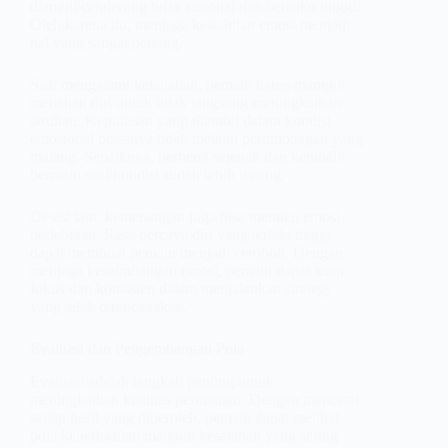
diambil cenderung tidak rasional dan berisiko tinggi.
Oleh karena itu, menjaga kestabilan emosi menjadi
hal yang sangat penting.
Saat mengalami kekalahan, pemain harus mampu
menahan diri untuk tidak langsung meningkatkan
taruhan. Keputusan yang diambil dalam kondisi
emosional biasanya tidak melalui pertimbangan yang
matang. Sebaiknya, berhenti sejenak dan kembali
bermain saat kondisi sudah lebih tenang.
Di sisi lain, kemenangan juga bisa memicu emosi
berlebihan. Rasa percaya diri yang terlalu tinggi
dapat membuat pemain menjadi ceroboh. Dengan
menjaga keseimbangan emosi, pemain dapat tetap
fokus dan konsisten dalam menjalankan strategi
yang telah direncanakan.
Evaluasi dan Pengembangan Pola
Evaluasi adalah langkah penting untuk
meningkatkan kualitas permainan. Dengan mencatat
setiap hasil yang diperoleh, pemain dapat melihat
pola keberhasilan maupun kesalahan yang sering