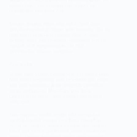
tersebut dapat memengaruhi cara berpikir dan
pengambilan keputusan Anda.
Dengan menjaga emosi tetap stabil, Anda dapat
menjalankan strategi dengan lebih konsisten. Hal ini
tidak hanya membantu meningkatkan peluang
menang, tetapi juga membuat pengalaman bermain
menjadi lebih menyenangkan dan tidak
menimbulkan tekanan berlebihan.
Kesimpulan
Teknik togel Sydney dengan peluang menang tinggi
tidak hanya bergantung pada keberuntungan, tetapi
juga pada bagaimana Anda
mengelola permainan
secara keseluruhan
. Memahami pola dasar,
menggunakan analisis data, menentukan strategi
yang tepat.
Serta mengatur modal dengan bijak merupakan
langkah-langkah penting yang harus diterapkan.
Selain itu, menjaga emosi tetap stabil juga menjadi
kunci agar Anda dapat bermain secara rasional dan
terarah. Dengan kombinasi semua aspek tersebut,