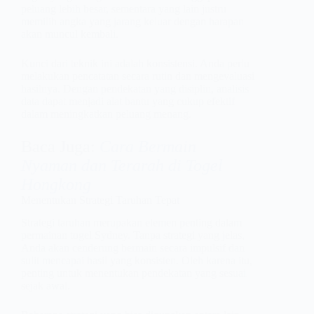
peluang lebih besar, sementara yang lain justru
memilih angka yang jarang keluar dengan harapan
akan muncul kembali.
Kunci dari teknik ini adalah konsistensi. Anda perlu
melakukan pencatatan secara rutin dan mengevaluasi
hasilnya. Dengan pendekatan yang disiplin, analisis
data dapat menjadi alat bantu yang cukup efektif
dalam meningkatkan peluang menang.
Baca Juga:
Cara Bermain
Nyaman dan Terarah di Togel
Hongkong
Menentukan Strategi Taruhan Tepat
Strategi taruhan merupakan elemen penting dalam
permainan togel Sydney. Tanpa strategi yang jelas,
Anda akan cenderung bermain secara impulsif dan
sulit mencapai hasil yang konsisten. Oleh karena itu,
penting untuk menentukan pendekatan yang sesuai
sejak awal.