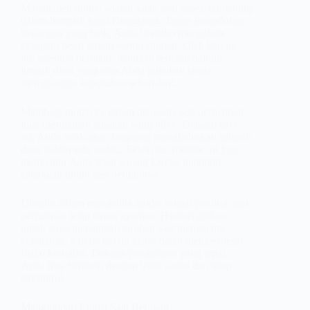
Manajemen modal adalah salah satu aspek terpenting
dalam bermain togel Hongkong. Tanpa pengelolaan
keuangan yang baik, Anda berisiko mengalami
kerugian besar dalam waktu singkat. Oleh karena
itu, sebelum bermain, tentukan terlebih dahulu
jumlah dana yang siap Anda gunakan tanpa
mengganggu kebutuhan sehari-hari.
Membagi modal ke dalam beberapa sesi permainan
juga merupakan langkah yang bijak. Dengan cara
ini, Anda tidak akan langsung menghabiskan seluruh
dana dalam satu waktu. Selain itu, metode ini juga
membantu Anda tetap tenang karena memiliki
cadangan untuk sesi berikutnya.
Disiplin dalam mengelola modal sangat penting agar
permainan tetap terasa nyaman. Hindari godaan
untuk terus menambah taruhan saat mengalami
kekalahan, karena hal ini justru dapat memperbesar
risiko kerugian. Dengan pengaturan yang tepat,
Anda bisa bermain dengan lebih santai dan tetap
terkontrol.
Menghindari Emosi Saat Bermain