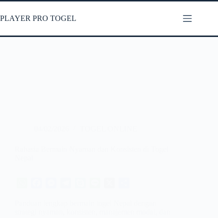
Skip
to
PLAYER PRO TOGEL
content
04/02/2026
TOGEL ONLINE
Rahasia Bermain Nyaman dan Konsisten di Togel
Nepal
W
F
M
T
S
L
X
S
h
a
e
e
k
i
h
Panduan lengkap bermain togel Nepal dengan
a
c
s
l
y
n
a
strategi nyaman, konsisten, manajemen modal, dan
t
e
s
e
p
e
r