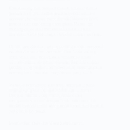
Emosi sering kali menjadi musuh terbesar dalam
permainan togel. Ketika pemain terlalu terbawa
perasaan, keputusan yang diambil biasanya tidak
rasional dan cenderung merugikan. Rasa ingin
menang cepat atau membalas kekalahan bisa
membuat Anda kehilangan kendali dalam bermain.
Untuk menghindari hal ini, penting untuk mengenali
kondisi diri sebelum bermain. Jika Anda sedang
stres, lelah, atau tidak fokus, sebaiknya tunda
terlebih dahulu aktivitas bermain. Bermain dalam
kondisi yang tidak stabil hanya akan meningkatkan
kemungkinan membuat keputusan yang salah.
Menjaga ketenangan dan tetap berpegang pada
strategi yang telah dibuat adalah kunci utama.
Dengan pikiran yang jernih, Anda dapat
menganalisis situasi dengan lebih baik dan tidak
mudah tergoda untuk mengambil keputusan impulsif
yang berisiko tinggi.
Manfaatkan Data dan Hasil Sebelumnya