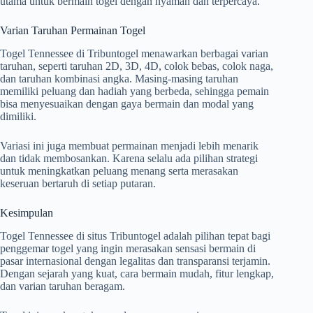
utama untuk bermain togel dengan nyaman dan terpercaya.
Varian Taruhan Permainan Togel
Togel Tennessee di Tribuntogel menawarkan berbagai varian
taruhan, seperti taruhan 2D, 3D, 4D, colok bebas, colok naga,
dan taruhan kombinasi angka. Masing-masing taruhan
memiliki peluang dan hadiah yang berbeda, sehingga pemain
bisa menyesuaikan dengan gaya bermain dan modal yang
dimiliki.
Variasi ini juga membuat permainan menjadi lebih menarik
dan tidak membosankan. Karena selalu ada pilihan strategi
untuk meningkatkan peluang menang serta merasakan
keseruan bertaruh di setiap putaran.
Kesimpulan
Togel Tennessee di situs Tribuntogel adalah pilihan tepat bagi
penggemar togel yang ingin merasakan sensasi bermain di
pasar internasional dengan legalitas dan transparansi terjamin.
Dengan sejarah yang kuat, cara bermain mudah, fitur lengkap,
dan varian taruhan beragam.