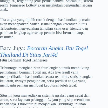
hingga 70, tergantung jenis permainannya. Setelah itu, sistem
resmi Tennessee Lottery akan melakukan pengundian secara
acak.
Jika angka yang dipilih cocok dengan hasil undian, pemain
akan mendapatkan hadiah sesuai dengan ketentuan. Situs
Tribuntogel menyediakan tampilan yang user-friendly dan
panduan lengkap agar setiap pemain bisa bermain tanpa
kesulitan.
Baca Juga:
Bocoran Angka Jitu Togel
Thailand Di Situs Jari4d
Fitur Bermain Togel Tennessee
Tribuntogel menghadirkan fitur lengkap untuk mendukung
pengalaman bermain Togel ini. Ada live result yang
memperlihatkan hasil undian secara real-time, statistik angka
keluaran, riwayat pengundian, serta prediksi angka yang
membantu pemain membuat keputusan lebih tepat.
Situs ini juga menyediakan sistem transaksi yang cepat dan
aman, serta layanan pelanggan 24 jam yang siap membantu
kapan saja. Fitur-fitur ini menjadikan Tribuntogel pilihan