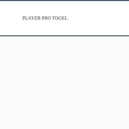
PLAYER PRO TOGEL