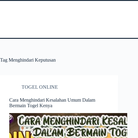
Skip
to
content
Tag
Menghindari Keputusan
TOGEL ONLINE
Cara Menghindari Kesalahan Umum Dalam
Bermain Togel Kenya