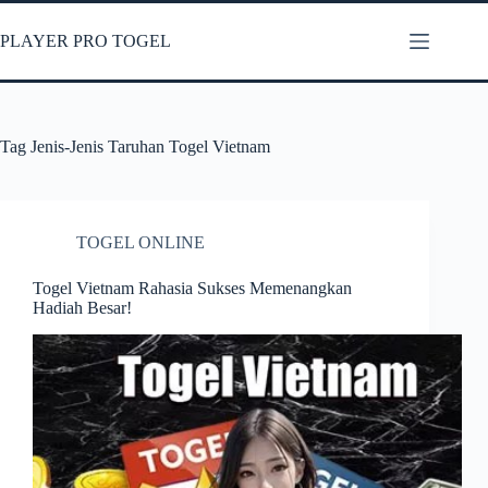
Skip
to
PLAYER PRO TOGEL
content
Tag
Jenis-Jenis Taruhan Togel Vietnam
TOGEL ONLINE
Togel Vietnam Rahasia Sukses Memenangkan
Hadiah Besar!