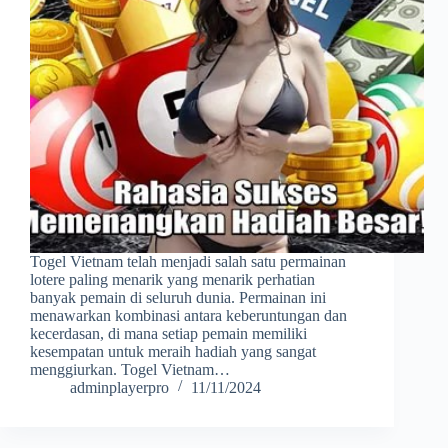
Togel Vietnam telah menjadi salah satu permainan
lotere paling menarik yang menarik perhatian
banyak pemain di seluruh dunia. Permainan ini
menawarkan kombinasi antara keberuntungan dan
kecerdasan, di mana setiap pemain memiliki
kesempatan untuk meraih hadiah yang sangat
menggiurkan. Togel Vietnam…
adminplayerpro
11/11/2024