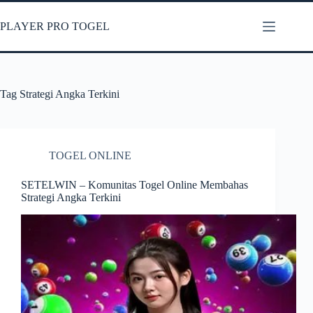
Skip
to
PLAYER PRO TOGEL
content
Tag
Strategi Angka Terkini
TOGEL ONLINE
SETELWIN – Komunitas Togel Online Membahas
Strategi Angka Terkini