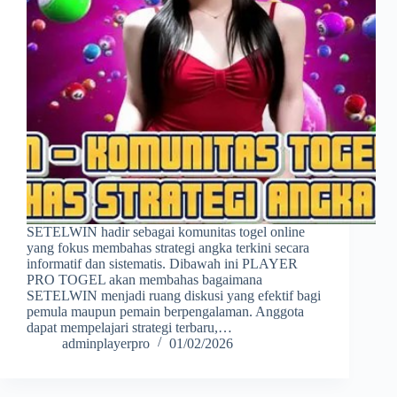
SETELWIN hadir sebagai komunitas togel online
yang fokus membahas strategi angka terkini secara
informatif dan sistematis. Dibawah ini PLAYER
PRO TOGEL akan membahas bagaimana
SETELWIN menjadi ruang diskusi yang efektif bagi
pemula maupun pemain berpengalaman. Anggota
dapat mempelajari strategi terbaru,…
adminplayerpro
01/02/2026