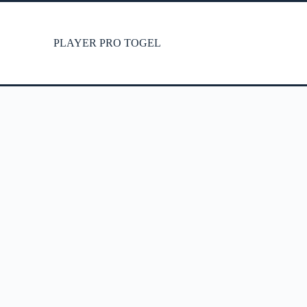
PLAYER PRO TOGEL