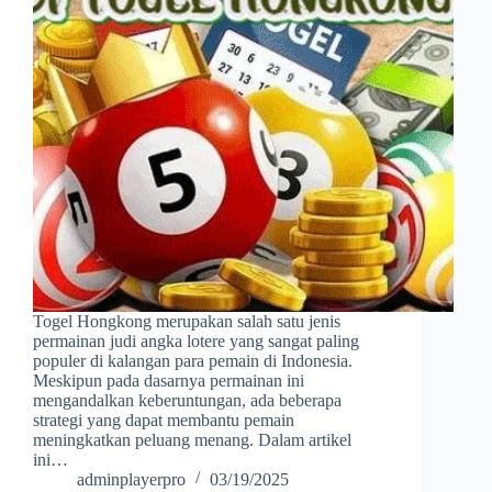
Togel Hongkong merupakan salah satu jenis
permainan judi angka lotere yang sangat paling
populer di kalangan para pemain di Indonesia.
Meskipun pada dasarnya permainan ini
mengandalkan keberuntungan, ada beberapa
strategi yang dapat membantu pemain
meningkatkan peluang menang. Dalam artikel
ini…
adminplayerpro
03/19/2025