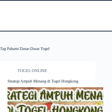
Skip
to
content
Tag
Pahami Dasar-Dasar Togel
TOGEL ONLINE
Strategi Ampuh Menang di Togel Hongkong