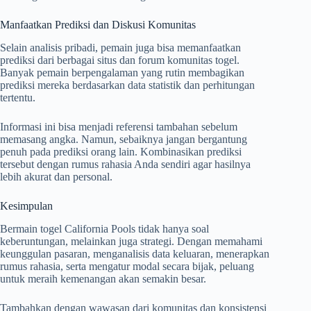
Manfaatkan Prediksi dan Diskusi Komunitas
Selain analisis pribadi, pemain juga bisa memanfaatkan
prediksi dari berbagai situs dan forum komunitas togel.
Banyak pemain berpengalaman yang rutin membagikan
prediksi mereka berdasarkan data statistik dan perhitungan
tertentu.
Informasi ini bisa menjadi referensi tambahan sebelum
memasang angka. Namun, sebaiknya jangan bergantung
penuh pada prediksi orang lain. Kombinasikan prediksi
tersebut dengan rumus rahasia Anda sendiri agar hasilnya
lebih akurat dan personal.
Kesimpulan
Bermain togel California Pools tidak hanya soal
keberuntungan, melainkan juga strategi. Dengan memahami
keunggulan pasaran, menganalisis data keluaran, menerapkan
rumus rahasia, serta mengatur modal secara bijak, peluang
untuk meraih kemenangan akan semakin besar.
Tambahkan dengan wawasan dari komunitas dan konsistensi