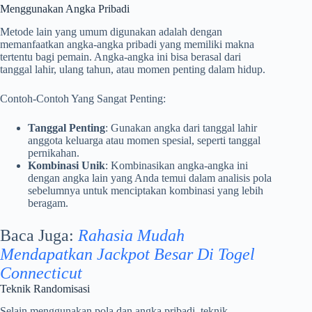
Menggunakan Angka Pribadi
Metode lain yang umum digunakan adalah dengan
memanfaatkan angka-angka pribadi yang memiliki makna
tertentu bagi pemain. Angka-angka ini bisa berasal dari
tanggal lahir, ulang tahun, atau momen penting dalam hidup.
Contoh-Contoh Yang Sangat Penting:
Tanggal Penting
: Gunakan angka dari tanggal lahir
anggota keluarga atau momen spesial, seperti tanggal
pernikahan.
Kombinasi Unik
: Kombinasikan angka-angka ini
dengan angka lain yang Anda temui dalam analisis pola
sebelumnya untuk menciptakan kombinasi yang lebih
beragam.
Baca Juga:
Rahasia Mudah
Mendapatkan Jackpot Besar Di Togel
Connecticut
Teknik Randomisasi
Selain menggunakan pola dan angka pribadi, teknik