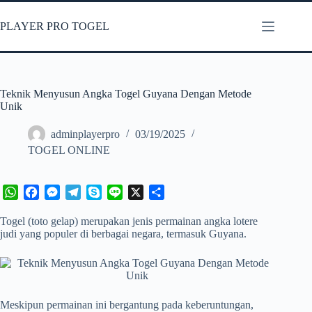
Skip
to
PLAYER PRO TOGEL
content
Teknik Menyusun Angka Togel Guyana Dengan Metode
Unik
adminplayerpro
03/19/2025
TOGEL ONLINE
W
F
M
T
S
L
X
S
h
a
e
e
k
i
h
Togel (toto gelap) merupakan jenis permainan angka lotere
a
c
s
l
y
n
a
judi yang populer di berbagai negara, termasuk Guyana.
t
e
s
e
p
e
r
s
b
e
g
e
e
A
o
n
r
p
o
g
a
p
k
e
m
Meskipun permainan ini bergantung pada keberuntungan,