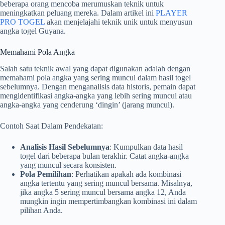
r
beberapa orang mencoba merumuskan teknik untuk
meningkatkan peluang mereka. Dalam artikel ini
PLAYER
PRO TOGEL
akan menjelajahi teknik unik untuk menyusun
angka togel Guyana.
Memahami Pola Angka
Salah satu teknik awal yang dapat digunakan adalah dengan
memahami pola angka yang sering muncul dalam hasil togel
sebelumnya. Dengan menganalisis data historis, pemain dapat
mengidentifikasi angka-angka yang lebih sering muncul atau
angka-angka yang cenderung ‘dingin’ (jarang muncul).
Contoh Saat Dalam Pendekatan:
Analisis Hasil Sebelumnya
: Kumpulkan data hasil
togel dari beberapa bulan terakhir. Catat angka-angka
yang muncul secara konsisten.
Pola Pemilihan
: Perhatikan apakah ada kombinasi
angka tertentu yang sering muncul bersama. Misalnya,
jika angka 5 sering muncul bersama angka 12, Anda
mungkin ingin mempertimbangkan kombinasi ini dalam
pilihan Anda.