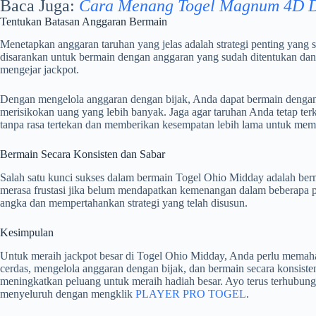
Baca Juga:
Cara Menang Togel Magnum 4D D
Tentukan Batasan Anggaran Bermain
Menetapkan anggaran taruhan yang jelas adalah strategi penting yang
disarankan untuk bermain dengan anggaran yang sudah ditentukan dan t
mengejar jackpot.
Dengan mengelola anggaran dengan bijak, Anda dapat bermain dengan
merisikokan uang yang lebih banyak. Jaga agar taruhan Anda tetap te
tanpa rasa tertekan dan memberikan kesempatan lebih lama untuk mem
Bermain Secara Konsisten dan Sabar
Salah satu kunci sukses dalam bermain Togel Ohio Midday adalah ber
merasa frustasi jika belum mendapatkan kemenangan dalam beberapa p
angka dan mempertahankan strategi yang telah disusun.
Kesimpulan
Untuk meraih jackpot besar di Togel Ohio Midday, Anda perlu memah
cerdas, mengelola anggaran dengan bijak, dan bermain secara konsiste
meningkatkan peluang untuk meraih hadiah besar. Ayo terus terhubung 
menyeluruh dengan mengklik
PLAYER PRO TOGEL
.