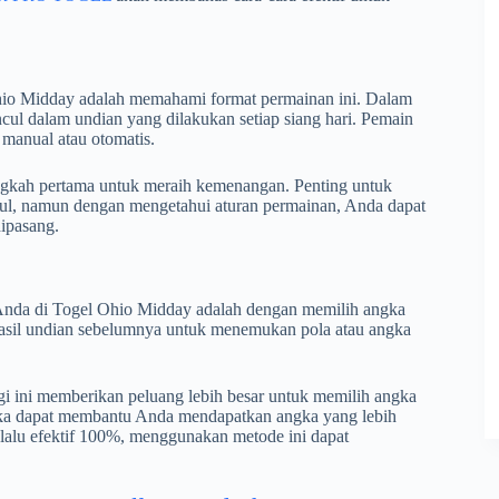
io Midday adalah memahami format permainan ini. Dalam
ul dalam undian yang dilakukan setiap siang hari. Pemain
 manual atau otomatis.
angkah pertama untuk meraih kemenangan. Penting untuk
ul, namun dengan mengetahui aturan permainan, Anda dapat
ipasang.
 Anda di Togel Ohio Midday adalah dengan memilih angka
asil undian sebelumnya untuk menemukan pola atau angka
egi ini memberikan peluang lebih besar untuk memilih angka
angka dapat membantu Anda mendapatkan angka yang lebih
elalu efektif 100%, menggunakan metode ini dapat