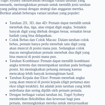
Togel Sydney menawarkan berbagai variasi taruhan yang
menarik, memungkinkan pemain untuk memilih jenis taruhan
yang paling sesuai dengan strategi dan anggaran mereka.
Berikut adalah beberapa variasi taruhan yang populer:
Taruhan 2D, 3D, dan 4D: Pemain dapat memilih untuk
menebak dua, tiga, atau empat digit angka. Semakin
banyak digit yang ditebak dengan benar, semakin besar
hadiah yang bisa didapatkan.
Colok Bebas dan Colok Macau: Dalam taruhan colok
bebas, pemain hanya perlu menebak satu digit yang
akan muncul di posisi mana pun. Sedangkan colok
macau mengharuskan pemain menebak dua digit yang
bisa muncul di posisi mana pun.
Taruhan Kombinasi: Pemain dapat memilih kombinasi
angka tertentu dan menempatkan taruhan pada berbagai
posisi. Ini meningkatkan peluang menang karena
mencakup lebih banyak kemungkinan hasil.
Taruhan Kepala dan Ekor: Pemain menebak angka
yang akan muncul di posisi kepala (digit pertama) atau
ekor (digit terakhir). Ini adalah jenis taruhan yang lebih
sederhana dan sering dipilih oleh pemain pemula.
Dengan berbagai variasi taruhan ini, Togel Sydney
memberikan fleksibilitas dan keseruan bagi para
pemain, memungkinkan mereka untuk menyesuaikan