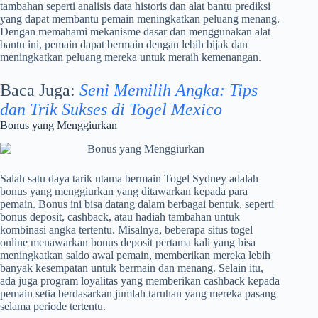
tambahan seperti analisis data historis dan alat bantu prediksi
yang dapat membantu pemain meningkatkan peluang menang.
Dengan memahami mekanisme dasar dan menggunakan alat
bantu ini, pemain dapat bermain dengan lebih bijak dan
meningkatkan peluang mereka untuk meraih kemenangan.
Baca Juga:
Seni Memilih Angka: Tips
dan Trik Sukses di Togel Mexico
Bonus yang Menggiurkan
Salah satu daya tarik utama bermain Togel Sydney adalah
bonus yang menggiurkan yang ditawarkan kepada para
pemain. Bonus ini bisa datang dalam berbagai bentuk, seperti
bonus deposit, cashback, atau hadiah tambahan untuk
kombinasi angka tertentu. Misalnya, beberapa situs togel
online menawarkan bonus deposit pertama kali yang bisa
meningkatkan saldo awal pemain, memberikan mereka lebih
banyak kesempatan untuk bermain dan menang. Selain itu,
ada juga program loyalitas yang memberikan cashback kepada
pemain setia berdasarkan jumlah taruhan yang mereka pasang
selama periode tertentu.