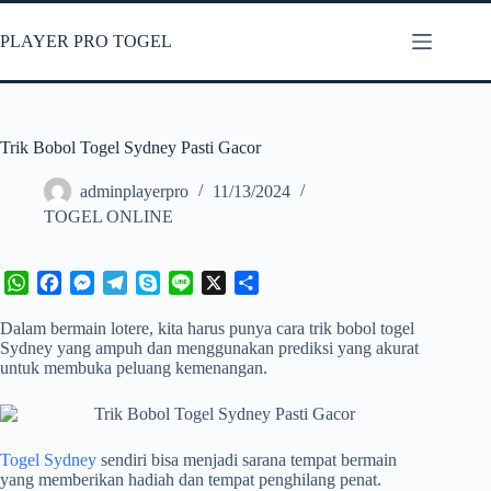
Skip
to
PLAYER PRO TOGEL
content
Trik Bobol Togel Sydney Pasti Gacor
adminplayerpro
11/13/2024
TOGEL ONLINE
W
F
M
T
S
L
X
S
h
a
e
e
k
i
h
Dalam bermain lotere, kita harus punya cara trik bobol togel
a
c
s
l
y
n
a
Sydney yang ampuh dan menggunakan prediksi yang akurat
t
e
s
e
p
e
r
untuk membuka peluang kemenangan.
s
b
e
g
e
e
A
o
n
r
p
o
g
a
p
k
e
m
Togel Sydney
sendiri bisa menjadi sarana tempat bermain
r
yang memberikan hadiah dan tempat penghilang penat.