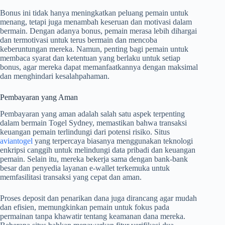
Bonus ini tidak hanya meningkatkan peluang pemain untuk
menang, tetapi juga menambah keseruan dan motivasi dalam
bermain. Dengan adanya bonus, pemain merasa lebih dihargai
dan termotivasi untuk terus bermain dan mencoba
keberuntungan mereka. Namun, penting bagi pemain untuk
membaca syarat dan ketentuan yang berlaku untuk setiap
bonus, agar mereka dapat memanfaatkannya dengan maksimal
dan menghindari kesalahpahaman.
Pembayaran yang Aman
Pembayaran yang aman adalah salah satu aspek terpenting
dalam bermain Togel Sydney, memastikan bahwa transaksi
keuangan pemain terlindungi dari potensi risiko. Situs
aviantogel
yang terpercaya biasanya menggunakan teknologi
enkripsi canggih untuk melindungi data pribadi dan keuangan
pemain. Selain itu, mereka bekerja sama dengan bank-bank
besar dan penyedia layanan e-wallet terkemuka untuk
memfasilitasi transaksi yang cepat dan aman.
Proses deposit dan penarikan dana juga dirancang agar mudah
dan efisien, memungkinkan pemain untuk fokus pada
permainan tanpa khawatir tentang keamanan dana mereka.