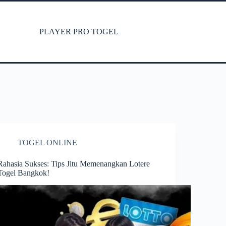
PLAYER PRO TOGEL
TOGEL ONLINE
Rahasia Sukses: Tips Jitu Memenangkan Lotere
Togel Bangkok!