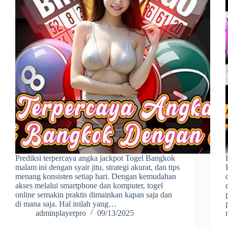
Prediksi terpercaya angka jackpot Togel Bangkok
malam ini dengan syair jitu, strategi akurat, dan tips
menang konsisten setiap hari. Dengan kemudahan
akses melalui smartphone dan komputer, togel
online semakin praktis dimainkan kapan saja dan
di mana saja. Hal inilah yang…
adminplayerpro
09/13/2025