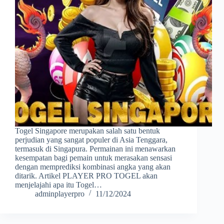
Togel Singapore merupakan salah satu bentuk
perjudian yang sangat populer di Asia Tenggara,
termasuk di Singapura. Permainan ini menawarkan
kesempatan bagi pemain untuk merasakan sensasi
dengan memprediksi kombinasi angka yang akan
ditarik. Artikel PLAYER PRO TOGEL akan
menjelajahi apa itu Togel…
adminplayerpro
11/12/2024