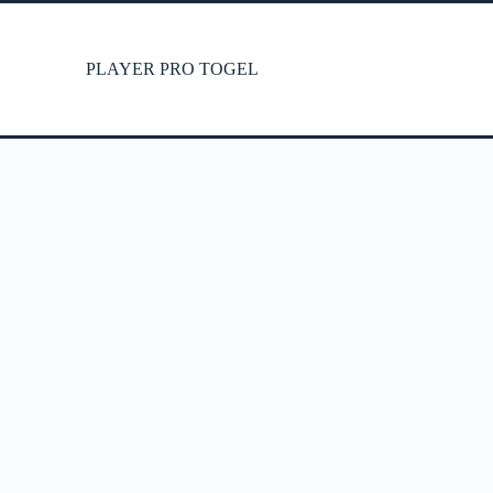
PLAYER PRO TOGEL