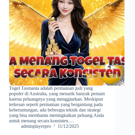
Togel Tasmania adalah permainan judi yang
populer di Australia, yang menarik banyak pemain
karena peluangnya yang menggiurkan. Meskipun
terkesan seperti permainan yang bergantung pada
keberuntungan, ada beberapa teknik dan strategi
yang bisa membantu meningkatkan peluang Anda
untuk menang secara konsisten.…
adminplayerpro
11/12/2025