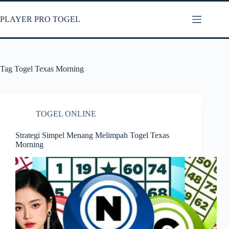
Skip
to
PLAYER PRO TOGEL
content
Tag
Togel Texas Morning
TOGEL ONLINE
Strategi Simpel Menang Melimpah Togel Texas
Morning