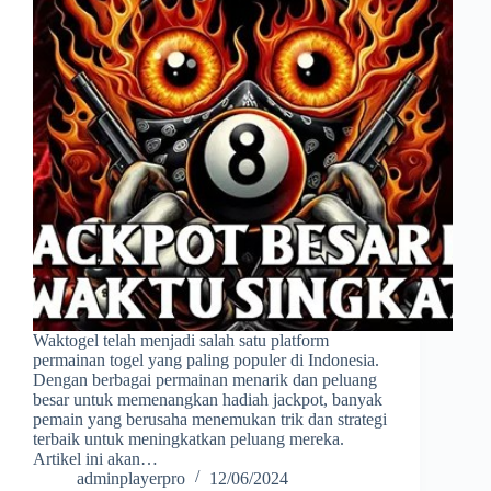
Waktogel telah menjadi salah satu platform
permainan togel yang paling populer di Indonesia.
Dengan berbagai permainan menarik dan peluang
besar untuk memenangkan hadiah jackpot, banyak
pemain yang berusaha menemukan trik dan strategi
terbaik untuk meningkatkan peluang mereka.
Artikel ini akan…
adminplayerpro
12/06/2024