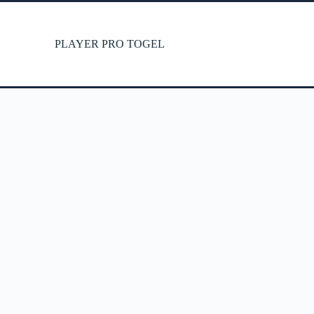
PLAYER PRO TOGEL