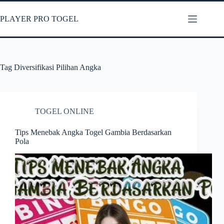
Skip
to
PLAYER PRO TOGEL
content
Tag
Diversifikasi Pilihan Angka
TOGEL ONLINE
Tips Menebak Angka Togel Gambia Berdasarkan
Pola