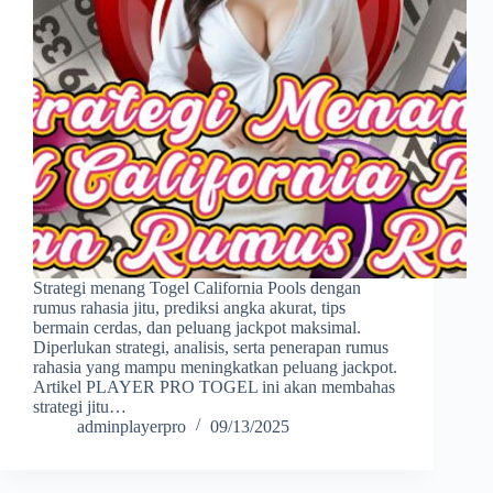
Strategi menang Togel California Pools dengan
rumus rahasia jitu, prediksi angka akurat, tips
bermain cerdas, dan peluang jackpot maksimal.
Diperlukan strategi, analisis, serta penerapan rumus
rahasia yang mampu meningkatkan peluang jackpot.
Artikel PLAYER PRO TOGEL ini akan membahas
strategi jitu…
adminplayerpro
09/13/2025