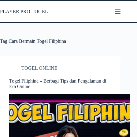
Skip
to
PLAYER PRO TOGEL
content
Tag
Cara Bermain Togel Filiphina
TOGEL ONLINE
Togel Filiphina – Berbagi Tips dan Pengalaman di
Era Online