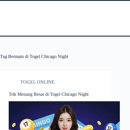
Skip
to
content
Tag
Bermain di Togel Chicago Night
TOGEL ONLINE
Trik Menang Besar di Togel Chicago Night