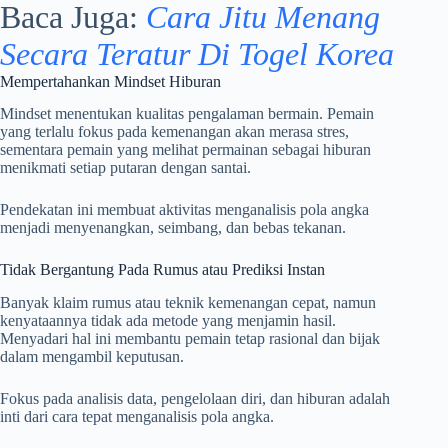
Baca Juga:
Cara Jitu Menang
Secara Teratur Di Togel Korea
Mempertahankan Mindset Hiburan
Mindset menentukan kualitas pengalaman bermain. Pemain
yang terlalu fokus pada kemenangan akan merasa stres,
sementara pemain yang melihat permainan sebagai hiburan
menikmati setiap putaran dengan santai.
Pendekatan ini membuat aktivitas menganalisis pola angka
menjadi menyenangkan, seimbang, dan bebas tekanan.
Tidak Bergantung Pada Rumus atau Prediksi Instan
Banyak klaim rumus atau teknik kemenangan cepat, namun
kenyataannya tidak ada metode yang menjamin hasil.
Menyadari hal ini membantu pemain tetap rasional dan bijak
dalam mengambil keputusan.
Fokus pada analisis data, pengelolaan diri, dan hiburan adalah
inti dari cara tepat menganalisis pola angka.