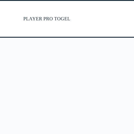
PLAYER PRO TOGEL