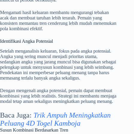
Mengamati hasil keluaran membantu mengurangi tebakan
acak dan membuat taruhan lebih terarah. Pemain yang
konsisten memantau tren cenderung lebih mudah menemukan
pola kombinasi efektif.
Identifikasi Angka Potensial
Setelah menganalisis keluaran, fokus pada angka potensial.
Angka yang sering muncul menjadi prioritas utama,
sedangkan angka yang jarang muncul bisa digunakan sebagai
pelengkap untuk menyusun kombinasi yang lebih seimbang.
Pendekatan ini memperbesar peluang menang tanpa harus
memasang terlalu banyak angka sekaligus.
Dengan mengenali angka potensial, pemain dapat membuat
kombinasi yang lebih realistis. Strategi ini membantu menjaga
modal tetap aman sekaligus meningkatkan peluang menang.
Baca Juga:
Trik Ampuh Meningkatkan
Peluang 4D Togel Kamboja
Susun Kombinasi Berdasarkan Tren