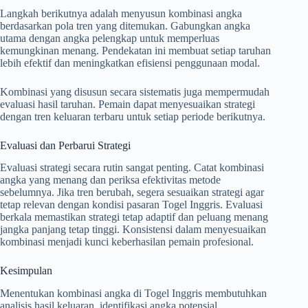
Langkah berikutnya adalah menyusun kombinasi angka
berdasarkan pola tren yang ditemukan. Gabungkan angka
utama dengan angka pelengkap untuk memperluas
kemungkinan menang. Pendekatan ini membuat setiap taruhan
lebih efektif dan meningkatkan efisiensi penggunaan modal.
Kombinasi yang disusun secara sistematis juga mempermudah
evaluasi hasil taruhan. Pemain dapat menyesuaikan strategi
dengan tren keluaran terbaru untuk setiap periode berikutnya.
Evaluasi dan Perbarui Strategi
Evaluasi strategi secara rutin sangat penting. Catat kombinasi
angka yang menang dan periksa efektivitas metode
sebelumnya. Jika tren berubah, segera sesuaikan strategi agar
tetap relevan dengan kondisi pasaran Togel Inggris. Evaluasi
berkala memastikan strategi tetap adaptif dan peluang menang
jangka panjang tetap tinggi. Konsistensi dalam menyesuaikan
kombinasi menjadi kunci keberhasilan pemain profesional.
Kesimpulan
Menentukan kombinasi angka di Togel Inggris membutuhkan
analisis hasil keluaran, identifikasi angka potensial,