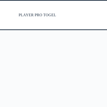
PLAYER PRO TOGEL