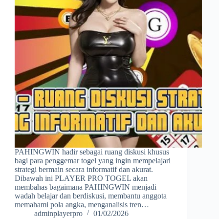
PAHINGWIN hadir sebagai ruang diskusi khusus
bagi para penggemar togel yang ingin mempelajari
strategi bermain secara informatif dan akurat.
Dibawah ini PLAYER PRO TOGEL akan
membahas bagaimana PAHINGWIN menjadi
wadah belajar dan berdiskusi, membantu anggota
memahami pola angka, menganalisis tren…
adminplayerpro
01/02/2026