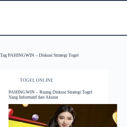
Skip
to
content
Tag
PAHINGWIN – Diskusi Strategi Togel
TOGEL ONLINE
PAHINGWIN – Ruang Diskusi Strategi Togel
Yang Informatif dan Akurat