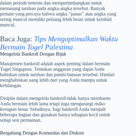
dalam periode tertentu dan mempertimbangkan untuk
memasang taruhan pada angka-angka tersebut. Banyak
pemain yang percaya bahwa angka “panas” atau angka yang
sering muncul memiliki peluang lebih besar untuk kembali
muncul.
Baca Juga:
Tips Mengoptimalkan Waktu
Bermain Togel Palestina
Mengelola Bankroll Dengan Bijak
Manajemen bankroll adalah aspek penting dalam bermain
Togel Singapura. Tentukan anggaran yang dapat Anda
habiskan untuk taruhan dan patuhi batasan tersebut. Hindari
menghabiskan uang lebih dari yang Anda mampu untuk
kehilangan.
Disiplin dalam mengelola bankroll tidak hanya membantu
Anda bermain lebih lama tetapi juga mengurangi risiko
kerugian besar. Sebaiknya, bagi bankroll Anda menjadi
beberapa bagian dan gunakan hanya sebagian kecil untuk
setiap sesi permainan.
Bergabung Dengan Komunitas dan Diskusi