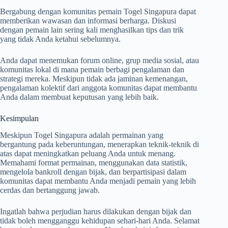
Bergabung dengan komunitas pemain Togel Singapura dapat
memberikan wawasan dan informasi berharga. Diskusi
dengan pemain lain sering kali menghasilkan tips dan trik
yang tidak Anda ketahui sebelumnya.
Anda dapat menemukan forum online, grup media sosial, atau
komunitas lokal di mana pemain berbagi pengalaman dan
strategi mereka. Meskipun tidak ada jaminan kemenangan,
pengalaman kolektif dari anggota komunitas dapat membantu
Anda dalam membuat keputusan yang lebih baik.
Kesimpulan
Meskipun Togel Singapura adalah permainan yang
bergantung pada keberuntungan, menerapkan teknik-teknik di
atas dapat meningkatkan peluang Anda untuk menang.
Memahami format permainan, menggunakan data statistik,
mengelola bankroll dengan bijak, dan berpartisipasi dalam
komunitas dapat membantu Anda menjadi pemain yang lebih
cerdas dan bertanggung jawab.
Ingatlah bahwa perjudian harus dilakukan dengan bijak dan
tidak boleh mengganggu kehidupan sehari-hari Anda. Selamat