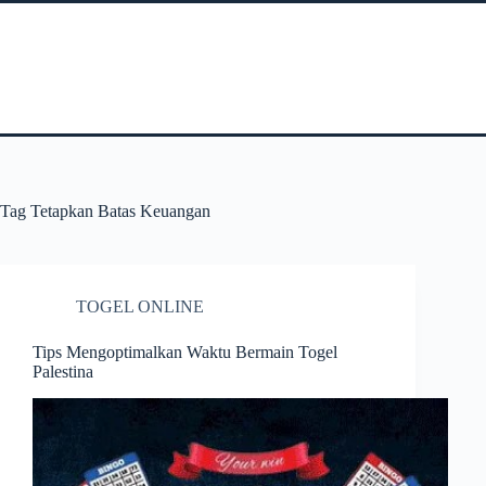
Skip
to
content
Tag
Tetapkan Batas Keuangan
TOGEL ONLINE
Tips Mengoptimalkan Waktu Bermain Togel
Palestina