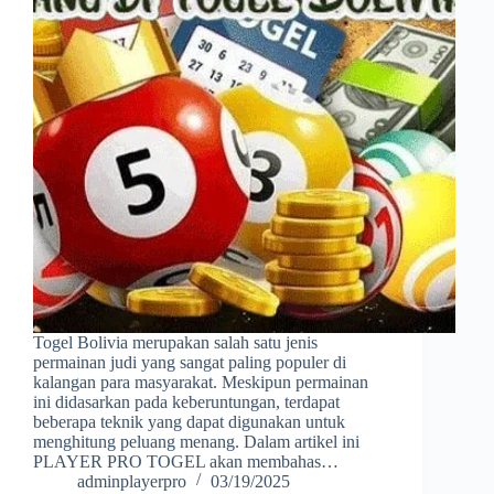
Togel Bolivia merupakan salah satu jenis
permainan judi yang sangat paling populer di
kalangan para masyarakat. Meskipun permainan
ini didasarkan pada keberuntungan, terdapat
beberapa teknik yang dapat digunakan untuk
menghitung peluang menang. Dalam artikel ini
PLAYER PRO TOGEL akan membahas…
adminplayerpro
03/19/2025