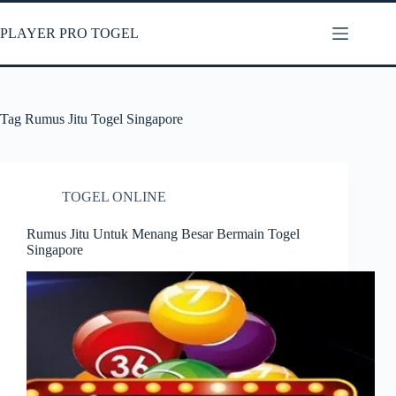
Skip
to
PLAYER PRO TOGEL
content
Tag
Rumus Jitu Togel Singapore
TOGEL ONLINE
Rumus Jitu Untuk Menang Besar Bermain Togel
Singapore