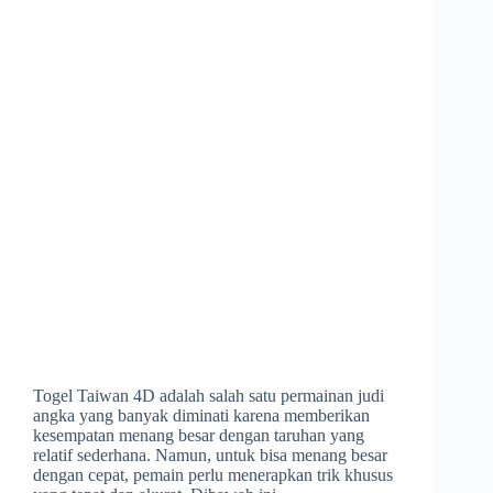
Togel Taiwan 4D adalah salah satu permainan judi
angka yang banyak diminati karena memberikan
kesempatan menang besar dengan taruhan yang
relatif sederhana. Namun, untuk bisa menang besar
dengan cepat, pemain perlu menerapkan trik khusus