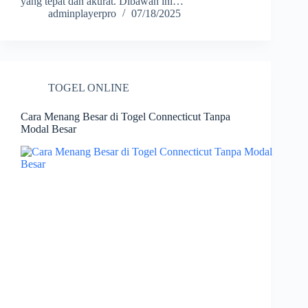
yang tepat dan akurat. Dibawah ini…
adminplayerpro
07/18/2025
TOGEL ONLINE
Cara Menang Besar di Togel Connecticut Tanpa
Modal Besar