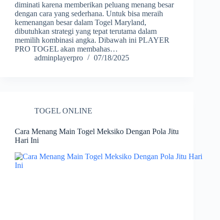
diminati karena memberikan peluang menang besar
dengan cara yang sederhana. Untuk bisa meraih
kemenangan besar dalam Togel Maryland,
dibutuhkan strategi yang tepat terutama dalam
memilih kombinasi angka. Dibawah ini PLAYER
PRO TOGEL akan membahas…
adminplayerpro
07/18/2025
TOGEL ONLINE
Cara Menang Main Togel Meksiko Dengan Pola Jitu
Hari Ini