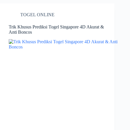
TOGEL ONLINE
Trik Khusus Prediksi Togel Singapore 4D Akurat &
Anti Boncos