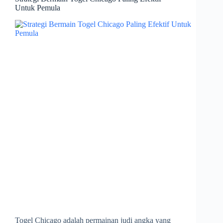
Untuk Pemula
Togel Chicago adalah permainan judi angka yang