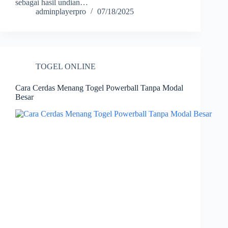
sebagai hasil undian…
adminplayerpro
07/18/2025
TOGEL ONLINE
Cara Cerdas Menang Togel Powerball Tanpa Modal
Besar