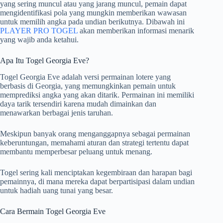
yang sering muncul atau yang jarang muncul, pemain dapat
mengidentifikasi pola yang mungkin memberikan wawasan
untuk memilih angka pada undian berikutnya. Dibawah ini
PLAYER PRO TOGEL
akan memberikan informasi menarik
yang wajib anda ketahui.
Apa Itu Togel Georgia Eve?
Togel Georgia Eve adalah versi permainan lotere yang
berbasis di Georgia, yang memungkinkan pemain untuk
memprediksi angka yang akan ditarik. Permainan ini memiliki
daya tarik tersendiri karena mudah dimainkan dan
menawarkan berbagai jenis taruhan.
Meskipun banyak orang menganggapnya sebagai permainan
keberuntungan, memahami aturan dan strategi tertentu dapat
membantu memperbesar peluang untuk menang.
Togel sering kali menciptakan kegembiraan dan harapan bagi
pemainnya, di mana mereka dapat berpartisipasi dalam undian
untuk hadiah uang tunai yang besar.
Cara Bermain Togel Georgia Eve