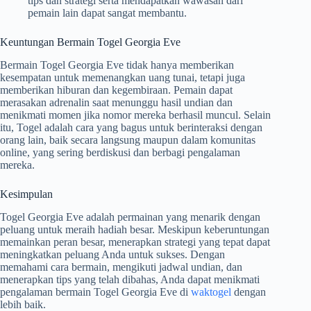
tips dan strategi serta mendapatkan wawasan dari
pemain lain dapat sangat membantu.
Keuntungan Bermain Togel Georgia Eve
Bermain Togel Georgia Eve tidak hanya memberikan
kesempatan untuk memenangkan uang tunai, tetapi juga
memberikan hiburan dan kegembiraan. Pemain dapat
merasakan adrenalin saat menunggu hasil undian dan
menikmati momen jika nomor mereka berhasil muncul. Selain
itu, Togel adalah cara yang bagus untuk berinteraksi dengan
orang lain, baik secara langsung maupun dalam komunitas
online, yang sering berdiskusi dan berbagi pengalaman
mereka.
Kesimpulan
Togel Georgia Eve adalah permainan yang menarik dengan
peluang untuk meraih hadiah besar. ​Meskipun keberuntungan
memainkan peran besar, menerapkan strategi yang tepat dapat
meningkatkan peluang Anda untuk sukses.​ Dengan
memahami cara bermain, mengikuti jadwal undian, dan
menerapkan tips yang telah dibahas, Anda dapat menikmati
pengalaman bermain Togel Georgia Eve di
waktogel
dengan
lebih baik.