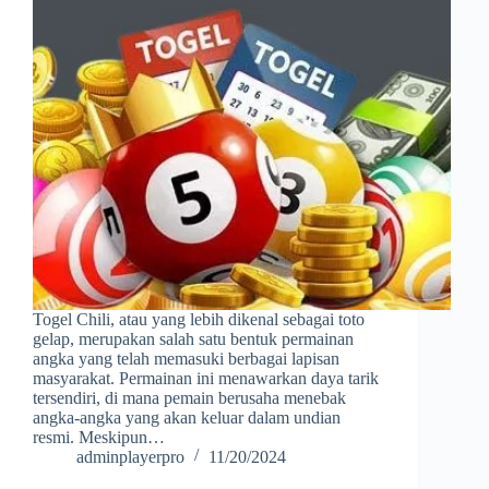
Togel Chili, atau yang lebih dikenal sebagai toto
gelap, merupakan salah satu bentuk permainan
angka yang telah memasuki berbagai lapisan
masyarakat. Permainan ini menawarkan daya tarik
tersendiri, di mana pemain berusaha menebak
angka-angka yang akan keluar dalam undian
resmi. Meskipun…
adminplayerpro
11/20/2024