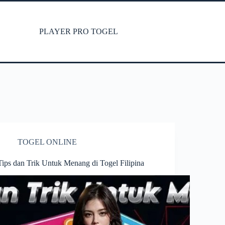
PLAYER PRO TOGEL
TOGEL ONLINE
Tips dan Trik Untuk Menang di Togel Filipina