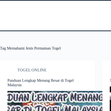
Skip
to
content
Tag
Memahami Jenis Permainan Togel
TOGEL ONLINE
Panduan Lengkap Menang Besar di Togel
Malaysia