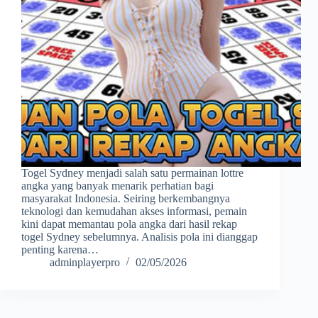
Togel Sydney menjadi salah satu permainan lottre
angka yang banyak menarik perhatian bagi
masyarakat Indonesia. Seiring berkembangnya
teknologi dan kemudahan akses informasi, pemain
kini dapat memantau pola angka dari hasil rekap
togel Sydney sebelumnya. Analisis pola ini dianggap
penting karena…
adminplayerpro
02/05/2026