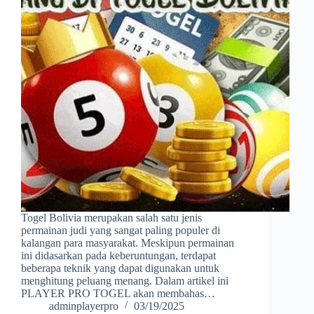
Togel Bolivia merupakan salah satu jenis
permainan judi yang sangat paling populer di
kalangan para masyarakat. Meskipun permainan
ini didasarkan pada keberuntungan, terdapat
beberapa teknik yang dapat digunakan untuk
menghitung peluang menang. Dalam artikel ini
PLAYER PRO TOGEL akan membahas…
adminplayerpro
03/19/2025