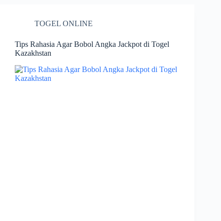
TOGEL ONLINE
Tips Rahasia Agar Bobol Angka Jackpot di Togel
Kazakhstan